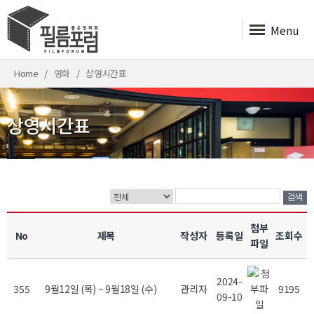
Menu
Home
영화
상영시간표
상영시간표
첨부
No
제목
작성자
등록일
조회수
파일
2024-
355
9월12일 (목) ~ 9월18일 (수)
관리자
9195
09-10