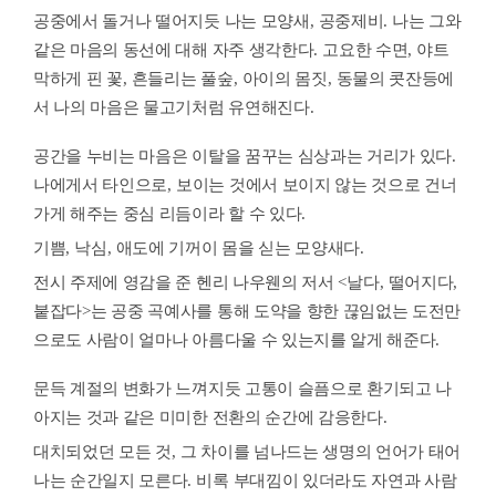
공중에서 돌거나 떨어지듯
나는 모양새
,
공중제비
.
나는 그와
같은 마음의 동선에 대해 자주 생각한다
.
고요한 수면
,
야트
막하게 핀 꽃
,
흔들리는 풀숲
,
아이의 몸짓
,
동물의 콧잔등에
서 나의 마음은 물고기처럼 유연해진다
.
공간을 누비는 마음은 이탈을 꿈꾸는 심상과는 거리가 있다
.
나에게서 타인으로
,
보이는 것에서 보이지 않는 것으로 건너
가게 해주는 중심 리듬이라 할 수 있다
.
기쁨
,
낙심
,
애도에 기꺼이 몸을 싣는 모양새다
.
전시 주제에 영감을 준 헨리 나우웬의 저서
<
날다
,
떨어지다
,
붙잡다
>
는 공중 곡예사를 통해 도약을 향한 끊임없는 도전만
으로도 사람이 얼마나 아름다울 수 있는지를 알게 해준다
.
문득 계절의 변화가 느껴지듯 고통이 슬픔으로 환기되고 나
아지는 것과 같은 미미한 전환의 순간에 감응한다
.
대치되었던 모든 것
,
그 차이를 넘나드는 생명의 언어가 태어
나는 순간일지 모른다
.
비록 부대낌이 있더라도 자연과 사람