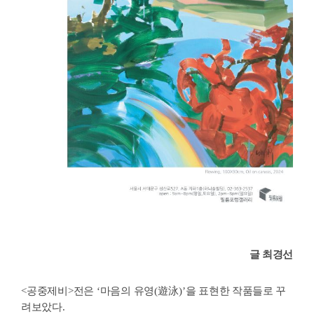
글 최경선
<
공중제비
>
전은
‘
마음의 유영
(
遊泳
)
’
을 표현한 작품들로 꾸
려보았다
.