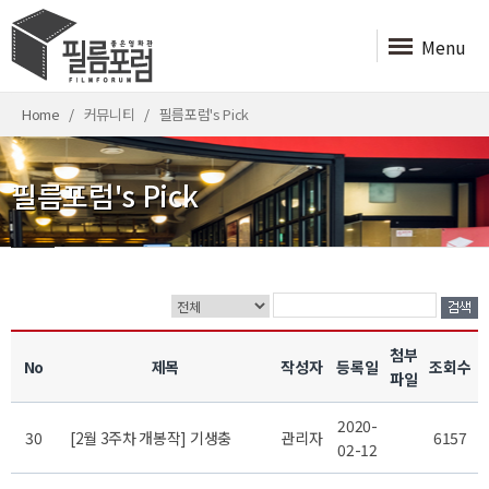
Menu
Home
커뮤니티
필름포럼's Pick
필름포럼's Pick
첨부
No
제목
작성자
등록일
조회수
파일
2020-
30
[2월 3주차 개봉작] 기생충
관리자
6157
02-12