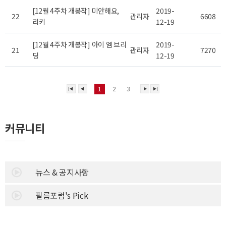
[12월 4주차 개봉작] 미안해요,
2019-
22
관리자
6608
리키
12-19
[12월 4주차 개봉작] 아이 엠 브리
2019-
21
관리자
7270
딩
12-19
1
2
3
커뮤니티
뉴스 & 공지사항
필름포럼's Pick