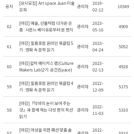
[상시모집] Art space Juan 미술
2019-
공지
관리자
10549
강좌
02-12
[마감] 예술, 선물처럼 다가온 은
2023-
62
관리자
4909
총 : 시몬느 베이유로부터 온 편지
05-16
[마감] 필름포럼 온라인 북클럽 5
2023-
61
관리자
5052
기 : 영화 속 문학 읽기
04-24
[마감]컬처 메이커스 랩(Culture
2023-
60
관리자
4928
Makers Lab)2기: 공간(Space)
02-13
[마감] 필름포럼 온라인 북클럽 4
2022-
59
관리자
5175
기 : 영화 속 문학 읽기
12-09
[마감]『악마의 눈이 보여 주는
2022-
58
것』과 함께 하는 다섯 편의 픽션
관리자
5310
11-03
읽기
[마감] 여성을 위한 패션 맞춤 솔
2022-
57
관리자
5510