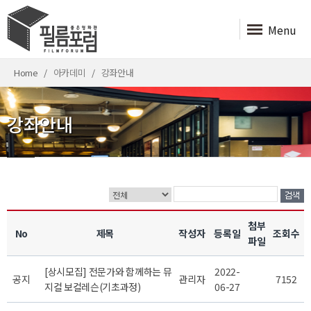
Menu
Home
아카데미
강좌안내
강좌안내
첨부
No
제목
작성자
등록일
조회수
파일
[상시모집] 전문가와 함께하는 뮤
2022-
공지
관리자
7152
지컬 보컬레슨(기초과정)
06-27