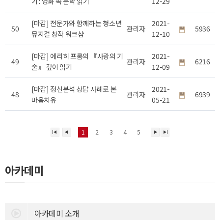
기 : 영화 속 문학 읽기
12-29
[마감] 전문가와 함께하는 청소년
2021-
50
관리자
5936
뮤지컬 창작 워크샵
12-10
[마감] 에리히 프롬의 『사랑의 기
2021-
49
관리자
6216
술』 깊이 읽기
12-09
[마감] 정신분석 상담 사례로 본
2021-
48
관리자
6939
마음치유
05-21
1
2
3
4
5
아카데미
아카데미 소개